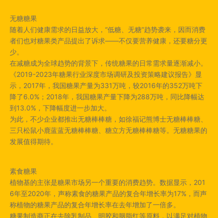
无糖糖果
随着人们健康需求的日益放大，“低糖、无糖”趋势袭来，因而消费
者们也对糖果类产品提出了诉求——不仅要营养健康，还要糖分更
少。
在减糖成为全球趋势的背景下，传统糖果的日常需求量逐渐减小。
《2019-2023年糖果行业深度市场调研及投资策略建议报告》显
示，2017年，我国糖果产量为331万吨，较2016年的352万吨下
降了6.0%；2018年，我国糖果产量下降为288万吨，同比降幅达
到13.0%，下降幅度进一步加大。
为此，不少企业都推出无糖棒棒糖，如徐福记熊博士无糖棒棒糖、
三只松鼠小鹿蓝蓝无糖棒棒糖、糖立方无糖棒棒糖等。无糖糖果的
发展值得期待。
素食糖果
植物基的主张是糖果市场另一个重要的消费趋势。数据显示，201
6年至2020年，声称素食的糖果产品的复合年增长率为17%，而声
称植物的糖果产品的复合年增长率在去年增加了一倍多。
糖果制造商正在去除乳制品、明胶和胭脂红等原料，以满足对植物