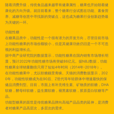
随着消费升级，传统食品越来越带有健康属性，糖果也开始朝着健
康化的方向升级。就目前看来，整个糖果行业试图在功能、素食营
养、减糖等创意中寻找新的突破点，这也成为糖果行业创新趋势最
为关键的一环。
功能性糖
在糖果品类中，功能性是一个很有潜力的开发方向，尽管目前市场
上功能性糖果的市场份额较小，但是其健康功效仍旧是一个不可忽
视的利益增长点。
据中商产业研究院的数据显示，功能性糖果在国内销售市场增长明
显，预计2022年功能性糖市场将突破86亿元。据NBJ数据，功能
性糖果全球销量翻倍只用了短短4年时间（2014年-2018年）。
在功能性糖果中，尤以软糖颇受青睐。天猫的消费数据显示，202
0年，功能性软糖成为在90后、Z世代等年轻群体中增速最快的保
健品消费剂型。目前，市面上有补充维生素、矿物质的软糖，DHA
软糖，酵母锌软糖，益生菌软糖，褪黑素软糖，胶原蛋白软糖等产
品。
功能型糖果的面世是传统糖果品牌向高端产品品类的延伸，是消费
者对糖果产品高层次，多层次的需求。